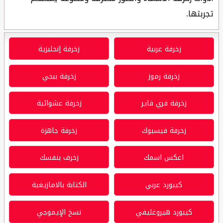
تجربتها.
زخرفة عربية
زخرفة إنجليزية
زخرفة رموز
زخرفة ببجي
زخرفة فري فاير
زخرفة عشوائية
زخرفة فيسبوك
زخرفة جاهزة
اعكس اسمك
زخرف بنفسك
كيبورد عربي
الكتابة بالامازيغية
كيبورد هيروغليفي
نسخ الإيموجي