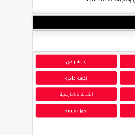
زخرفة ببجي
زخرفة جاهزة
الكتابة بالامازيغية
رموز تعبيرية