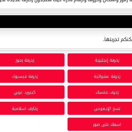
كنكم تجربتها.
زخرفة إنجليزية
زخرفة رموز
زخرفة عشوائية
زخرفة فيسبوك
زخرف بنفسك
كيبورد عربي
نسخ الإيموجي
زخارف اسلامية
اسمك على صور