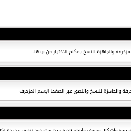
زخرفة والجاهزة للنسخ يمكنم الاختيار من بينها.
زخرفة والجاهزة للنسخ واللصق عبر الضغط الإسم المزخرف.
ة رموز وأشكال وحروف وأرقام نادرة حيث ستجدون زخارف عديدة لك