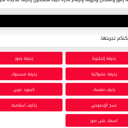
كنكم تجربتها.
زخرفة إنجليزية
زخرفة رموز
زخرفة عشوائية
زخرفة فيسبوك
زخرف بنفسك
كيبورد عربي
نسخ الإيموجي
زخارف اسلامية
اسمك على صور