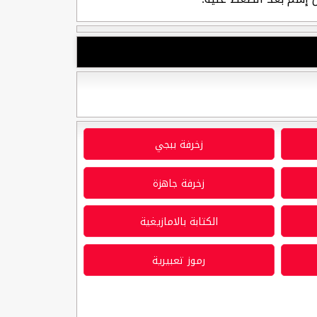
زخرفة ببجي
زخرفة جاهزة
الكتابة بالامازيغية
رموز تعبيرية