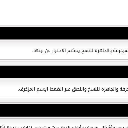
زخرفة والجاهزة للنسخ يمكنم الاختيار من بينها.
زخرفة والجاهزة للنسخ واللصق عبر الضغط الإسم المزخرف.
ة رموز وأشكال وحروف وأرقام نادرة حيث ستجدون زخارف عديدة لك