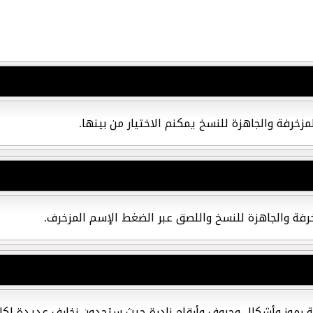
زخرفة والجاهزة للنسخ يمكنم الاختيار من بينها.
زخرفة والجاهزة للنسخ واللصق عبر الضغط الإسم المزخرف.
ة رموز وأشكال وحروف وأرقام نادرة حيث ستجدون زخارف عديدة لك