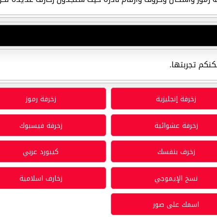
كنكم تجربتها.
زخرفة إنجليزية
زخرفة رموز
زخرفة عشوائية
زخرفة فيسبوك
زخرف بنفسك
كيبورد عربي
نسخ الإيموجي
زخارف اسلامية
اسمك على صور