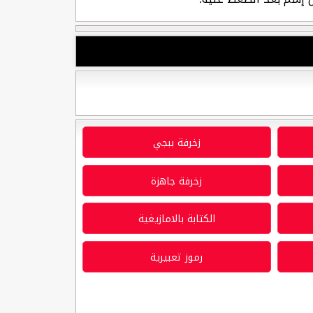
زخرفة ببجي
زخرفة جاهزة
الكتابة بالامازيغية
رموز تعبيرية