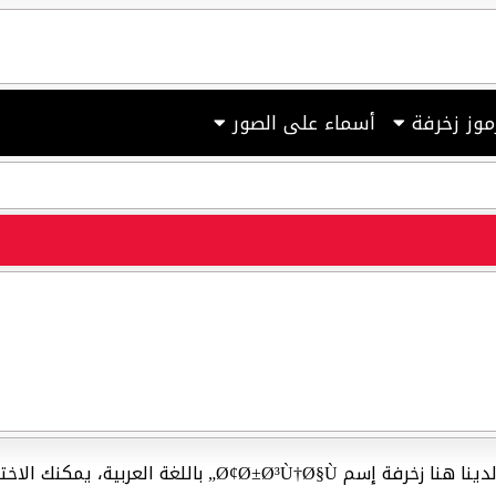
موز زخرفة
أسماء على الصور
الإنجليزية والعربية أونلاين، لدينا هنا زخرفة إسم §Ù