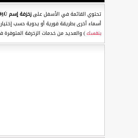
تحتوي القائمة في الأسفل على
زخزفة إسم Ø¢Ø±Ø³Ù†Ø§Ù„
أسماء أخرى بطريقة فورية أو يدوية حسب إختيارك
بنفسك
) والعديد من خدمات الزخرفة المتوفرة ف