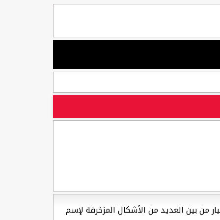
Ø¢Ø±Ø³Ù†Ø„ باللغة العربية، يمكنك الاختيار من بين العديد من الأشكال المزخرفة لإسم