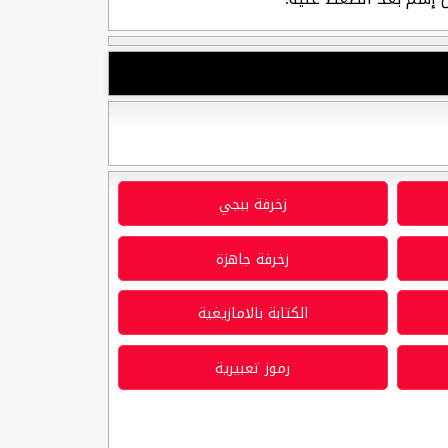
زخرفة ببجي
زخرفة جاهزة
الكتابة بالامازيغية
رموز تعبيرية