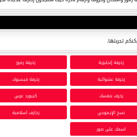
كنكم تجربتها.
زخرفة إنجليزية
زخرفة رموز
زخرفة عشوائية
زخرفة فيسبوك
زخرف بنفسك
كيبورد عربي
نسخ الإيموجي
زخارف اسلامية
اسمك على صور