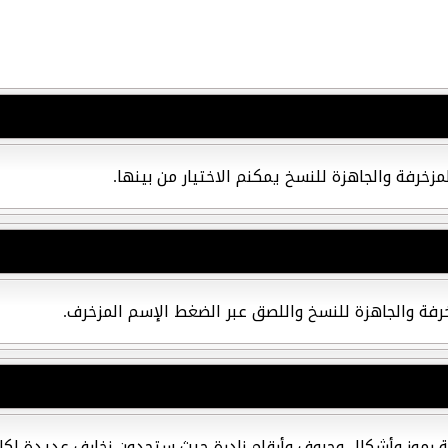
زخرفة والجاهزة للنسخ يمكنم الاختيار من بينها.
زخرفة والجاهزة للنسخ واللصق عبر الضغط الإسم المزخرف.
ة رموز وأشكال وحروف وأرقام نادرة حيث ستجدون زخارف عديدة لك