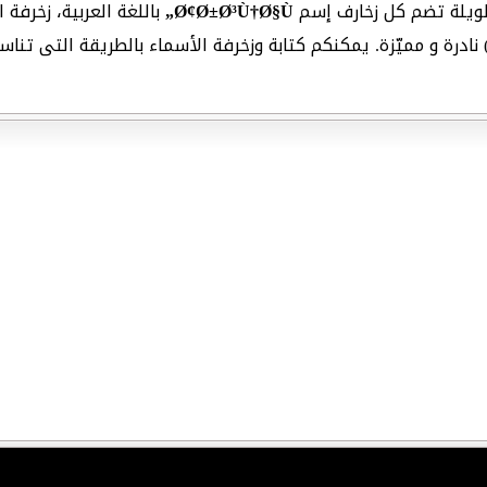
Ø¢Ø±Ø³Ù†Ø§Ù„
باللغة العربية، زخرفة
) نادرة و مميّزة. يمكنكم كتابة وزخرفة الأسماء بالطريقة التى تن