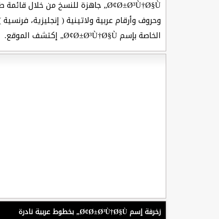
Ø¢Ø±Ø³Ù†Ø§Ù„ جاهزة للنسخ من خلال قائمة طويلة تضم كل زخارف إسم
وحروف وأرقام عربية ولاتينية ( إنجليزية، فرنسية 
الخاصة بإسم Ø¢Ø±Ø³Ù†Ø§Ù„ إكتشف الموقع.
زخرفة إسم Ø¢Ø±Ø³Ù†Ø§Ù„ بخطوط عربية نادرة