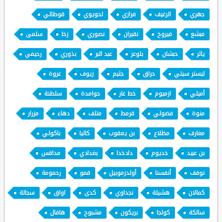
جهري
الرغيف
فرازي
لحويوي
قوطالي
مبشع
فيروخ
نقيران
نصوري
زخا
سلمى
ياثر
حبشان
بلوعر
عبد البر
بذوري
رحيمي
ليستر سيتي
حراق
جثيم
زيوف
عروة
أميلي
ازميوم
خط غار
حوامدة
سلطنة
منوة
فضولي
قرمط
متلف
دهاء
مزرار
مغارف
مظلاع
بن يعقوب
كاليا
باكولي
بن عبيد
خديوم
دادخدا
بغدادي
مداقس
نوفف
أنفسنا
أولدزموبيل
قمو
رحمومة
كمالان
هشيلة
نجداوي
كدى
اواق
سجالة
سالكة
كولجا
بريكون
مشبوح
هافال