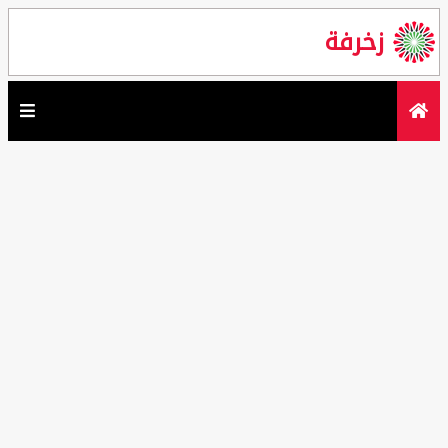
زخرفة