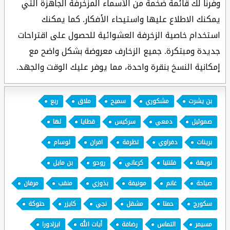
وفرنا لك قائمة ضخمة من الأسماء المزخرفة الجاهزة التي
يمكنك الاطلاع عليها واستيحاء الأفكار. كما يمكنك
استخدام خاصية الزخرفة العشوائية للحصول على اقتراحات
جديدة ومبتكرة. جميع الزخارف معروضة بشكل واضح مع
إمكانية النسخ بنقرة واحدة، مما يوفر عليك الوقت والجهد.
بن يشرت
مشكوري
سميح
ملاق
ربع
صموئيل
دمعي
سركيس
قطايا
لها
برينات
دفراوي
تظرفة
افران
لوسام
نويهة
فلنتيا
كرعاني
روحو
بن مايل
صياحة
غانم
مونيفة
بذوزي
منقب
مرفان
سكورج
حمتا
مشقل
نجي
كايزر
حتوكة
مسيمر
التماس
رضافة
أيات الله
ايزادورا