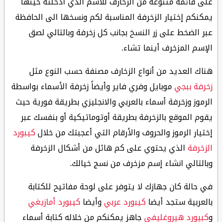
على قائمة متنوعة من الزخارف للاسم الذي أدخلته حينها
يمكنكم إختيار الزخرفة المناسبة لكم ونسخها الى الحافظة
عبر الضخط على زر النسخ بجانب كل زخرفة وبالتالي لصق
الإسم المزخرف أينما تشاء.
هناك العديد من أنواع الزخارف مصنفة حسب النوع مثل
زخرفة ببجي
موبايل وفري فاير وأيضاً زخرفة الأسماء بواسطة
الرموز وزخرفة أسماء بالعربي والانجليزي بطريقة فورية حيث
يقوم الموقع بالزخرفة بطريقة أوتوماتيكية أو بنفسك عبر
إختيار الرموز والحروف والأرقام التي أعجبتك من خلال
كيبورد
الزخرفة
الذي يحتوي على كم هائل من أشكال الزخرفة
وبالتالي انشاء إسم مزخرف من نسج خيالك.
في حالة كان جهازك لا يتوفر على لوحة مفاتيح للكتابة
بالعربية ستجد أيضا
كيبورد عربي
وأيضا
كيبورد أمازيغي
و
كبيورد هيروغليفي
جاهز يمكنكم من خلاله كتابة أسماء