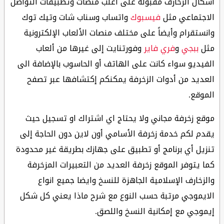
أشكال الزخارف مقبولة على أغلب منصات وتطبيقات التواصل
الاجتماعي مثل
فيسبوك
واتساب وسناب شات وتيك توك
وانستقرام وأيضاً على مختلف منصات الألعاب الإلكترونية
مثل
ببجي
و
فري فاير
وفورتنايت إلى غيرها من ألعاب
الفيديو سواء كانت على الهاتف أو الحاسوب بالإضافة الى
العديد من أدوات الزخرفة يمكنكم إكتشافها عبر تصفح
الموقع.
موقع زخرفة مجاني ولا يحتاج اي اشتراك او تسجيل حيث
يقدم لكم خدمة زخرفة الأسامي أون لاين دون الحاجة إلى
تنزيل أي برنامج أو تطبيق على جهازك بطريقة غير محدودة
كما يتوفر الموقع زخرفة العديد من التعبيرات المزخرفة
والزخارف الإسلامية الجاهزة للنسخ وايضا جميع انواع
الايموجي مرتبة حسب النوع مع شرح ماذا يعني كل شكل
إيموجي مع إمكانية النسخ واللصق.